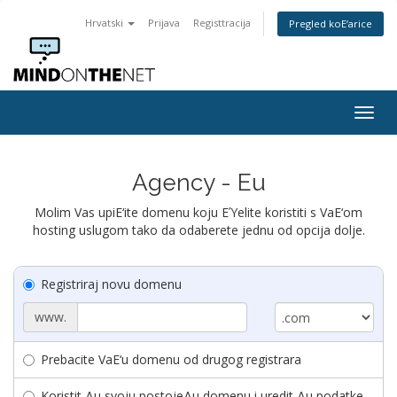
Hrvatski
Prijava
Registtracija
Pregled koΕ‘arice
Togg
navig
Agency - Eu
Molim Vas upiΕ‘ite domenu koju ΕΎelite koristiti s VaΕ‘om
hosting uslugom tako da odaberete jednu od opcija dolje.
Registriraj novu domenu
www.
Prebacite VaΕ‘u domenu od drugog registrara
Koristit Δu svoju postojeΔu domenu i uredit Δu podatke